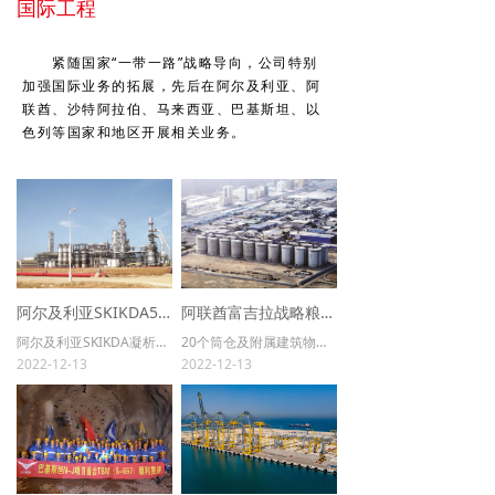
国际工程
工程展示
ꄷ
紧随国家“一带一路”战略导向，公司特别
水利水电工程
넸
加强国际业务的拓展，先后在阿尔及利亚、阿
联酋、沙特阿拉伯、马来西亚、巴基斯坦、以
水工隧洞TBM工程
넸
色列等国家和地区开展相关业务。
河湖整治工程
넸
发电厂基础工程
넸
石油、石化、LNG地基、基础工程
넸
阿尔及利亚SKIKDA500万吨/年凝析油项目基础处理工程
阿联酋富吉拉战略粮食储备工程振冲碎石桩地基处理
港口、码头地基基础工程
넸
阿尔及利亚SKIKDA凝析油项目。该项目以凝析油为原料，年炼凝析油500万吨，并可生产石脑油370万至400万吨，航空煤油45万至68万吨，丁烷11万吨，轻柴油和重柴油32万至85万吨。SC2项目基础处理工程自2006年9月16开工，2007年6月8日完工。
20个筒仓及附属建筑物的地基处理设计、工艺试验、施工、检测，振冲碎石桩总长度约17万m，处理深度13～18m，设计要求（质量标准）：处理后复合地基承载力350kPa，总沉降量及不均匀沉降量控制在50mm内，采用公司自主研发的BJ-150和CV350型振冲器处理。地基处理工程开工日期为2010年7月27日，竣工日期为2010年11月4日。
2022-12-13
2022-12-13
工民建及市政基础工程
넸
新能源
넸
勘察工程
넸