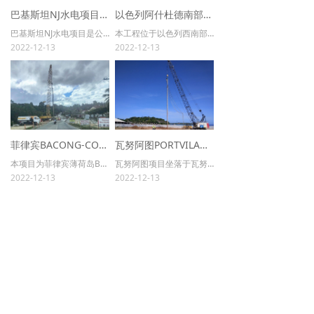
巴基斯坦NJ水电项目引水隧洞2#TBM施工段工程
以色列阿什杜德南部港建设项目地基处理工程
园林绿化
넸
巴基斯坦NJ水电项目是公司承接的首个海外TBM项目，该工程引水隧洞最大埋深1900m，总长28.6km（单线洞和双线洞交错布置），本TBM施工段采用海瑞克TBM设备，TBM掘进长度约为11.2km，开挖直径为8.5m。TBM施工段沿线地质条件复杂，具有埋深大、洞线长的特点，存在高压外水、泥页岩遇水软化及膨胀、高埋深洞段大收敛变形、涌(突)水、高地温、围岩稳定性差及隧洞穿越断层破碎带等主要工程地质问题。项目于2012年6月6日开始TBM组装，2016年10月18日贯通。
本工程位于以色列西南部沿海阿什杜德市，该港建成后预计年集装箱吞吐量为216万标箱，成为以色列重要的贸易港口。地基处理分项工程包括振冲密实（含陆域及沉箱内）、与地基处理相关的（不限于）测量、监测、试验，项目，地基处理方量共计724万m³，处理深度3-21m，CPT点位检测515个。地基处理工程于2016年1月30日开工，2020年6月7日竣工。
2022-12-13
2022-12-13
城镇化建设与养老养生项目
넸
国际工程
넸
安全生产
ꄷ
科技研发
菲律宾BACONG-CORTESBRIDGE地基处理工程
瓦努阿图PORTVILA购物中心振冲挤密地基处理工程
本项目为菲律宾薄荷岛BACONG桥道路改造扩展项目，原两车道改造为四车道，为薄荷岛主道路。于2018年11月7日开工，2019年2月18日完工。
瓦努阿图项目坐落于瓦努阿图维拉港市中心，该购物中心建成后将是瓦努阿图首都维拉港最大的商场。于2018年5月10日开工，目前在建。
专利科研
ꄷ
2022-12-13
2022-12-13
高新技术
ꄷ
上一页
1
/
2
下一页
新闻中心
中标信息
ꄷ
地址：
北京市朝阳区望京西园221号博泰大厦11层
电话：
(010）64789516
企业公告
ꄷ