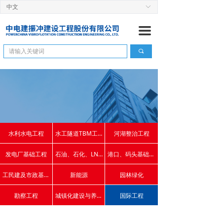
中文
ꀅ
首页
끀
关于我们
끠
公司简介
ꄷ
董 事 长
ꄷ
管理团队
ꄷ
组织机构
ꄷ
水利水电工程
水工隧道TBM工程
河湖整治工程
企业资信
ꄷ
发电厂基础工程
石油、石化、LNG、基础工程
港口、码头基础工程
历史沿革
ꄷ
工民建及市政基础工程
新能源
园林绿化
工程管理
勘察工程
城镇化建设与养老养生项目
国际工程
建设快讯
ꄷ