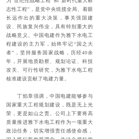
为“世纪性战略工程”和“新时代重大标
园林绿化
넸
志性工程”，是党中央统揽全局、着眼
长远作出的重大决策，事关强国建
城镇化建设与养老养生项目
넸
设、民族复兴伟业，具有特别重大的
战略意义。中国电建作为雅下水电工
国际工程
넸
程建设的主力军，始终牢记“国之大
安全生产
ꄷ
者”，坚持服务国家战略，历经40余
年，开展地质勘察、规划论证、科技
科技研发
攻关、可行性研究，为雅下水电工程
专利科研
ꄷ
核准建设贡献了电建力量。

高新技术
ꄷ
　　丁焰章强调，中国电建能够参与
国家重大工程规划建设，既是无上光
新闻中心
荣，更是如山之责。公司上下要将高
中标信息
ꄷ
质量推进雅下水电工程作为一项重大
政治任务，切实增强责任感使命感，
企业公告
ꄷ