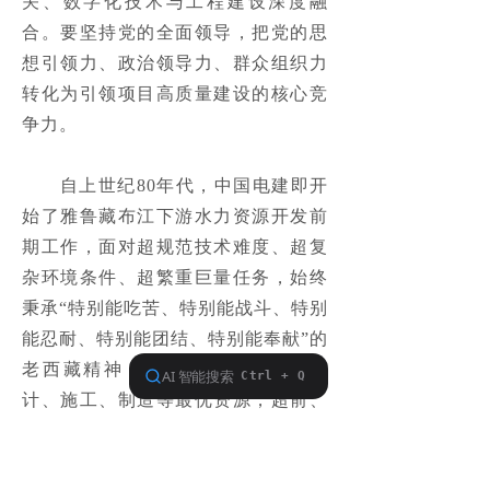
关、数字化技术与工程建设深度融
联系我们
合。要坚持党的全面领导，把党的思
想引领力、政治领导力、群众组织力
转化为引领项目高质量建设的核心竞
争力。

　　自上世纪80年代，中国电建即开
始了雅鲁藏布江下游水力资源开发前
期工作，面对超规范技术难度、超复
杂环境条件、超繁重巨量任务，始终
秉承“特别能吃苦、特别能战斗、特别
能忍耐、特别能团结、特别能奉献”的
老西藏精神，统筹全集团规划、设
计、施工、制造等最优资源，超前、
超深、超密开展了大量现场地勘试验
工作，累计完成多项专题研究报告，