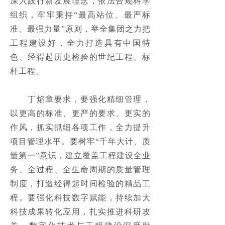
深入践行新发展理念，依法合规科学
企业要闻
ꄷ
组织，牢牢秉持“最高站位、最严标
准、最强力量”原则，举全集团之力把
集团新闻
ꄷ
工程建设好，全力打造具有中国特
色、经得起历史检验的世纪工程、标
企业文化
杆工程。

文化理念
ꄷ
　　丁焰章要求，要强化精细管理，
党群工作
ꄷ
以更高的标准、更严的要求、更实的
社会责任
ꄷ
作风，抓实抓细各项工作，全力提升
项目管理水平。要树牢“千年大计、质
振冲刊物
ꄷ
量第一”意识，建立覆盖工程建设全业
务、全过程、全生命周期的质量管理
招贤纳才
制度，打造经得起时间检验的精品工
校园招聘
ꄷ
程。要强化科技数字赋能，持续加大
科技成果转化应用，扎实推进科研攻
社会招聘
ꄵ