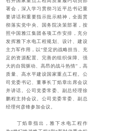
召开国家重点工程高质量履约动员部
工程展示
ꄷ
署会，深入学习贯彻习近平总书记重
要讲话和重要指示批示精神，全面贯
水利水电工程
넸
彻落实党中央、国务院决策部署，按
水工隧洞TBM工程
照中国雅江集团各项工作安排，充分
넸
发挥雅下水电工程规划、设计、建设
河湖整治工程
넸
主力军作用，以“坚定的战略担当、充
足的资源配置、完善的组织保障、强
发电厂基础工程
넸
大的自我驱动、高昂的战斗热情”，高
石油、石化、LNG地基、基础工程
넸
质量、高水平建设国家重点工程。公
司党委书记、董事长丁焰章出席会议
港口、码头地基基础工程
넸
并讲话。公司党委常委、副总经理徐
工民建及市政基础工程
鹏程主持会议。公司党委常委、副总
넸
经理何彦锋参加会议。

新能源
넸
　　丁焰章指出，雅下水电工程作
勘察工程
넸