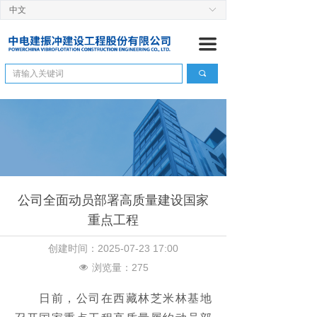
中文
ꀅ
首页
끀
关于我们
끠
公司简介
ꄷ
董 事 长
ꄷ
管理团队
ꄷ
组织机构
ꄷ
公司全面动员部署高质量建设国家
企业资信
ꄷ
重点工程
历史沿革
ꄷ
创建时间：
2025-07-23
17:00
浏览量：
275
工程管理
넶
　　日前，公司在西藏林芝米林基地
建设快讯
ꄷ